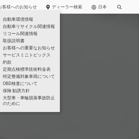
お客様への​お知らせ​
ディーラー検索
日本
自動車環境情報​
廃棄物管理
自動車リサイクル関連情報
リコール関連情報
小型
取扱説明書
お客様への重要なお知らせ
サービスミニトピックス
約款
定期点検標準技術料金表
特定整備対象車両について
OBD検査について
保険 勧誘方針
」に車両運搬用ショートキ
Kazet
大型車・車輪脱落事故防止
仕様一覧
のために
のテクノロジー展2026」