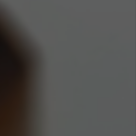
Hong Kong (Region of China)
Korea
Myanmar
Vietnam
Thailand
Kenya