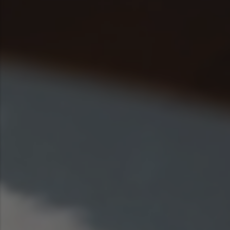
Asia Pacific
Austra
Indon
Malay
New Z
Singa
India
Africa and Middle East
MEEN
Egypt
Americas
Latin 