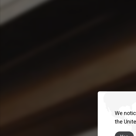
We notice
the Unit