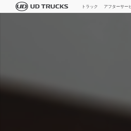
Skip
Video
トラック
アフターサー
to
file
main
すべてのモデ
content
検索
サービス
ニュース＆ストーリー
概要
本社新卒・第2新卒採用
大型
UD TRUST
ニュース一覧
企業情報
本社キャリア採用
UD純正部品
業界特集記事
サステナビリティ
技能系新卒採用
UD純正整備
メディアギャラリー
バリュー・企業文化
期間従業員採用
UDインフォメーションサービス
イノベーション
全国ディーラー採用
ＵＤフィナンシャルサービス
イベント
障がい者採用
Quo
MIMAMORI
ＵＤトラックス90周年
仕様一
Global
Global
一般事業者様専用スキャンツール/点検
整備情報