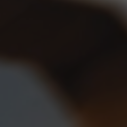
カタログダウンロード
車種検索
lia
China
詳しくはこちら
esia
Japan
sia
Cambodia
ealand
Philippines
pore
Taiwan (Province of China)
A
South Africa
America
United States