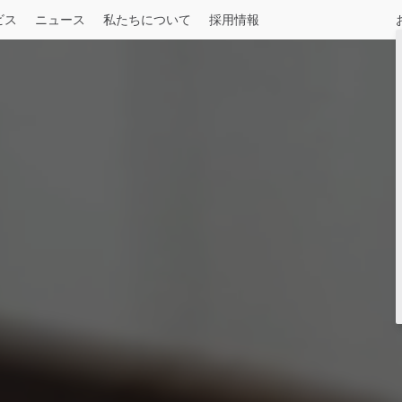
ビス
ニュース
私たちについて
採用情報
ル
建設用
一般貨物
産業用
長距離輸送
ＵＤオーナー向け
記事一覧
中型
UDロードサポート
お知らせ
August 04, 2026
令和8年熊本地震被害への支援について
詳しくはこちら
Press release
July 29, 2026
UDトラックス、大型トラック「クオン
ャブトラクタを追加
Condor
Select a Market
仕様一覧
詳しくはこちら
n
Press release
May 19, 2026
覧
いすゞとＵＤトラックス、「人とくるま
に出展