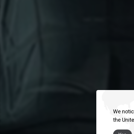
We notice
the Unit